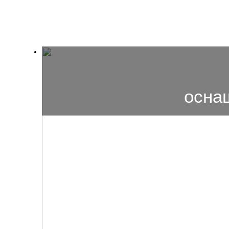
+7 921 868-57-78
Новости/Блог
Полет
осна