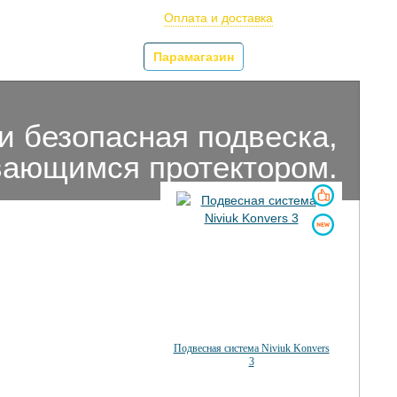
олётов
Оплата и доставка
арочные сертификаты
Парамагазин
Услуги
 и безопасная подвеска,
вающимся протектором.
Подвесная система Niviuk Konvers
3