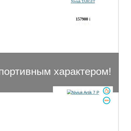
Niviuk TARGET
157900
i
≈
1700
€
 спортивным характером!