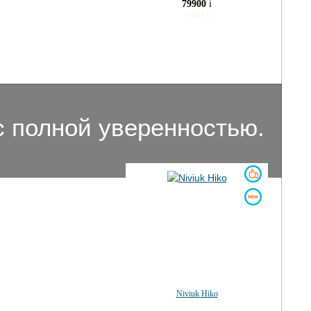
79900
i
≈
860
€
 с полной уверенностью.
Niviuk Hiko