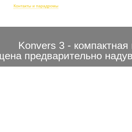
Бронирование п
Контакты и парадромы
 в тандеме
Обучение
О SkyStream
Фото/видео
Под
Konvers 3 - компактная
щена предварительно наду