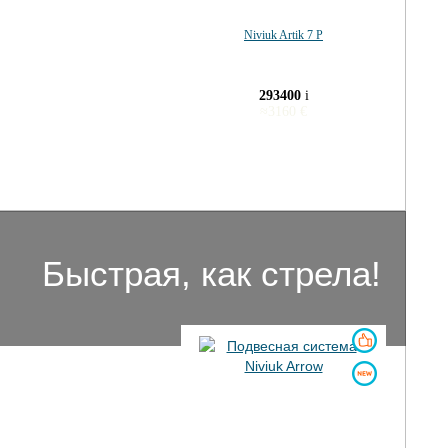
Niviuk Artik 7 P
293400
i
≈
3160
€
Быстрая, как стрела!