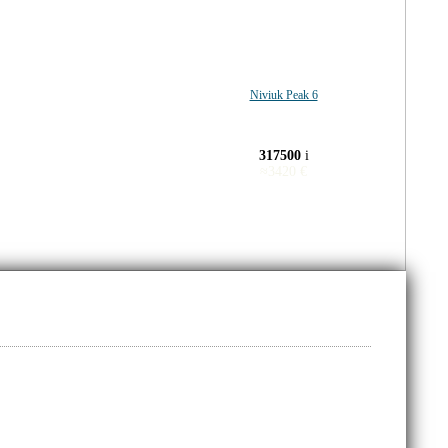
Niviuk Peak 6
317500
i
≈
3420
€