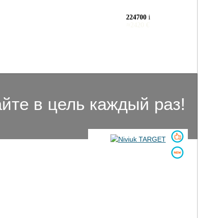
224700
i
≈
2420
€
айте в цель каждый раз!