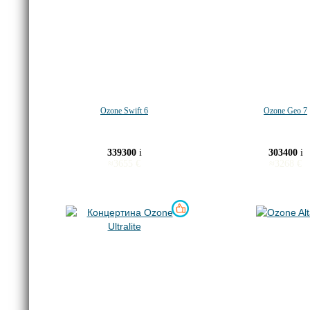
Ozone Swift 6
Ozone Geo 7
339300
i
303400
i
≈
3655
€
≈
3268
€