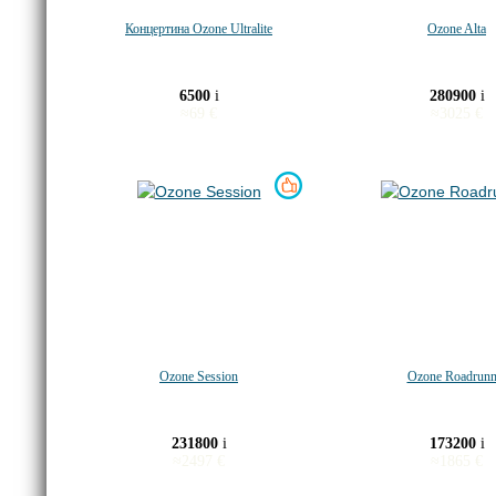
Концертина Ozone Ultralite
Ozone Alta
6500
i
280900
i
≈
69
€
≈
3025
€
Ozone Session
Ozone Roadrunn
231800
i
173200
i
≈
2497
€
≈
1865
€