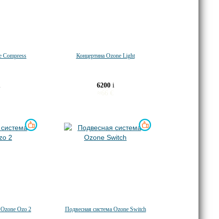
e Compress
Концертина Ozone Light
i
6200
i
≈
66
€
 Ozone Ozo 2
Подвесная система Ozone Switch