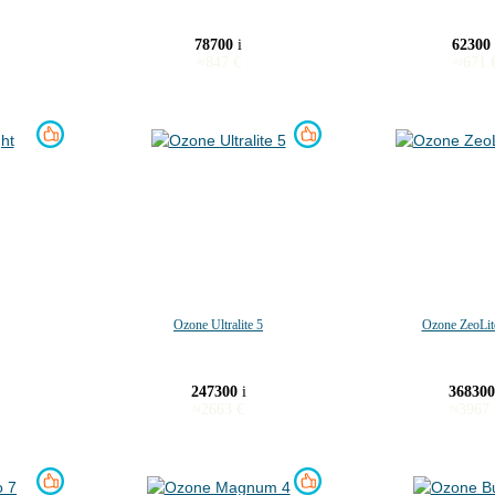
78700
i
62300
≈
847
€
≈
671
Ozone Ultralite 5
Ozone ZeoLit
247300
i
36830
≈
2663
€
≈
3967