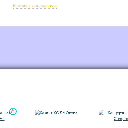
Бронирование п
Контакты и парадромы
 в тандеме
Обучение
О SkyStream
Фото/видео
Под