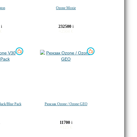
ton
Ozone Moxie
0
i
232500
i
€
≈
2504
€
ack/Blue Pack
Рюкзак Ozone / Ozone GEO
i
11700
i
≈
125
€