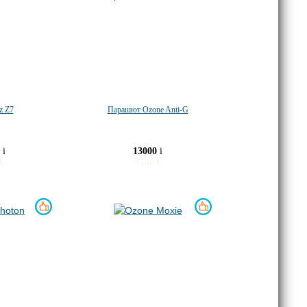
z Z7
Парашют Ozone Anti-G
0
i
13000
i
€
≈
140
€