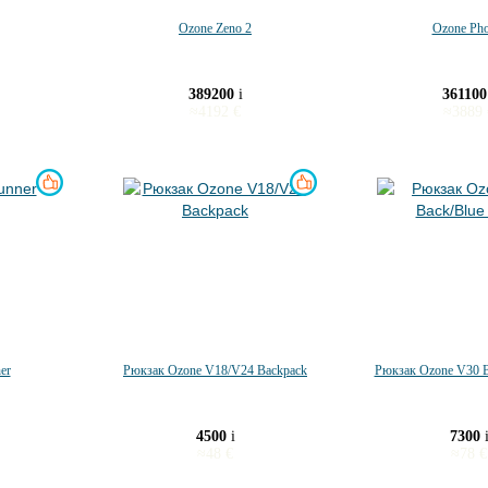
Ozone Zeno 2
Ozone Pho
389200
i
36110
≈
4192
€
≈
3889
er
Рюкзак Ozone V18/V24 Backpack
Рюкзак Ozone V30 B
4500
i
7300
≈
48
€
≈
78
€