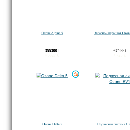
Ozone Alpina 5
Запасной парашют Ozon
355300
i
67400
i
≈
3827
€
≈
725
€
Ozone Delta 5
Подвесная система O