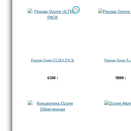
Рюкзак Ozone ULTRA PACK
Рюкзак Ozone X-
6500
i
9800
i
≈
70
€
≈
105
€