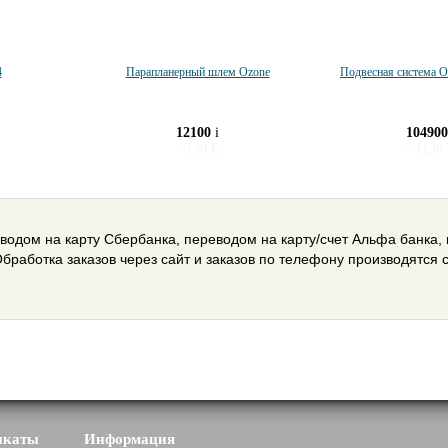
4
Парапланерный шлем Ozone
Подвесная система Oz
12100
i
10490
≈
130
€
≈
1130
водом на карту Сбербанка, переводом на карту/счет Альфа банка,
Обработка заказов через сайт и заказов по телефону производятся с
икаты
Информация