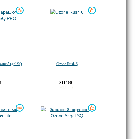
zone Angel SQ
Ozone Rush 6
i
311400
i
€
≈
3354
€