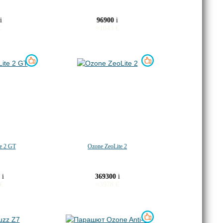
i
96900
i
€
≈
1043
€
e 2 GT
Ozone ZeoLite 2
0
i
369300
i
€
≈
3978
€