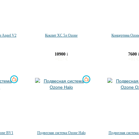
e Angel V2
Кокпит XC 5л Ozone
Концертина Ozon
10900
i
7600
≈
117
€
≈
81
€
zone BV1
Подвесная система Ozone Halo
Подвесная система