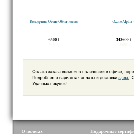
Концертина Ozone Облегченная
Ozone Alpina 
6500
i
342600
i
≈
70
€
≈
3690
€
Оплата заказа возможна наличными в офисе, пере
Подробнее о вариантах оплаты и доставки
здесь
. 
Удачных покупок!
О полетах
Подарочные сертиф