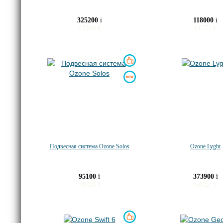
325200
i
118000
i
≈
3503
€
≈
1271
€
Подвесная система Ozone Solos
Ozone Lyght
95100
i
373900
i
≈
1024
€
≈
4027
€