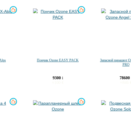
Alps
Пончик Ozone EASY PACK
Запасной парашют O
PRO
9300
i
78600
≈
100
€
≈
846