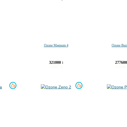
Ozone Magnum 4
Ozone Buz
321000
i
27760
≈
3457
€
≈
2990