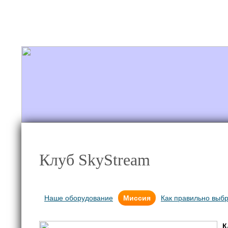
+7 921 868-57-78
Новости/Блог
Полет
Клуб SkyStream
Наше оборудование
Миссия
Как правильно выб
К