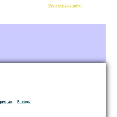
олётов
Оплата и доставка
арочные сертификаты
Парамагазин
Услуги
риятия
Выезды