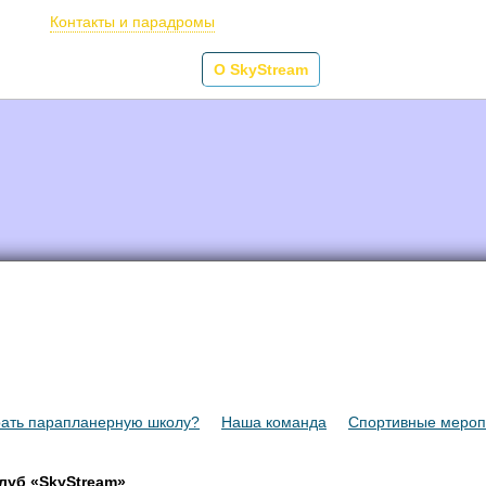
Бронирование п
Контакты и парадромы
 в тандеме
Обучение
О SkyStream
Фото/видео
Под
рать парапланерную школу?
Наша команда
Спортивные мероп
луб «
SkyStream
»