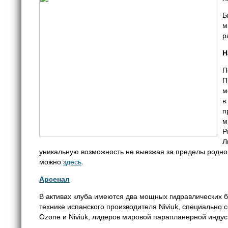
Б
м
р
Н
П
П
м
в
п
м
Р
Л
уникальную возможность не выезжая за пределы родного
можно
здесь
.
Арсенал
В активах клуба имеются два мощных гидравлических б
технике испанского производителя Niviuk, специально
Ozone и Niviuk, лидеров мировой парапланерной индус