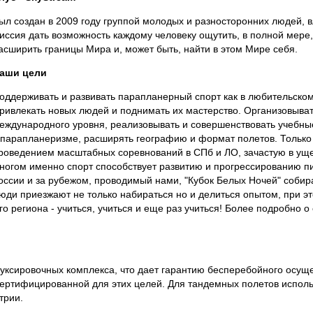
ыл создан в 2009 году группой молодых и разносторонних людей, 
иссия дать возможность каждому человеку ощутить, в полной мере,
асширить границы Мира и, может быть, найти в этом Мире себя.
аши цели
оддерживать и развивать парапланерный спорт как в любительском 
ривлекать новых людей и поднимать их мастерство. Организовыват
еждународного уровня, реализовывать и совершенствовать учебн
 парапланеризме, расширять географию и формат полетов. Только
роведением масштабных соревнований в СПб и ЛО, зачастую в уще
ногом именно спорт способствует развитию и прогрессированию п
оссии и за рубежом, проводимый нами, "Кубок Белых Ночей" собира
юди приезжают не только набираться но и делиться опытом, при эт
 региона - учиться, учиться и еще раз учиться! Более подробно о
уксировочных комплекса, что дает гарантию бесперебойного осущ
 сертифицированной для этих целей. Для тандемных полетов испо
трии.