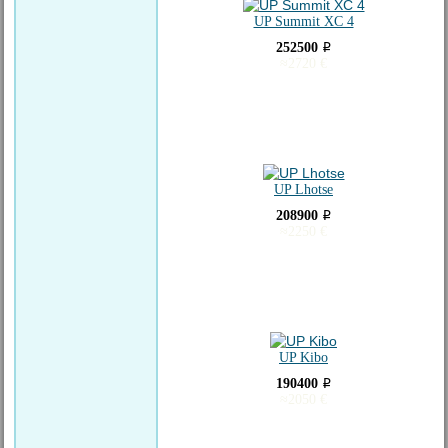
UP Summit XC 4
252500
i
≈
2720
€
UP Lhotse
208900
i
≈
2250
€
UP Kibo
190400
i
≈
2050
€