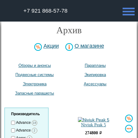
+7 921 868-57-78
Архив
Акции
О магазине
Обзоры и анонсы
Парапланы
Подвесные системы
Экипировка
Электроника
Аксесcуары
Запасные парашюты
Архив
Производитель
Advance
18
Niviuk Peak 5
Advance
2
274800
i
≈
2960
€