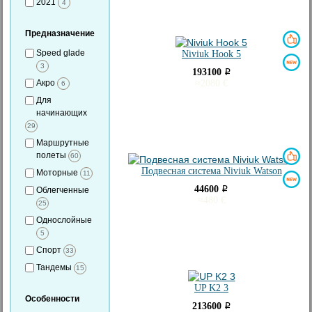
2021
4
Предназначение
Speed glade
Niviuk Hook 5
3
193100
i
Акро
≈
2080
€
6
Для
начинающих
29
Маршрутные
полеты
60
Подвесная система Niviuk Watson
Моторные
11
44600
i
Облегченные
≈
480
€
25
Однослойные
5
Спорт
33
Тандемы
15
UP K2 3
Особенности
213600
i