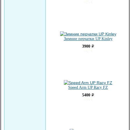
≈
25
€
Зимние перчатки UP Kinley
3900
i
≈
42
€
Speed Arm UP Racу FZ
5400
i
≈
58
€