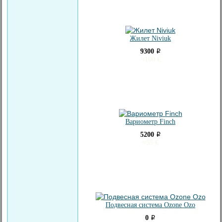
Жилет Niviuk
9300
i
≈
100
€
Вариометр Finch
5200
i
≈
55
€
Подвесная система Ozone Ozo
0
i