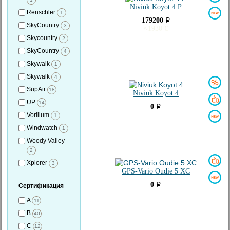
Niviuk Koyot 4 P
Renschler
1
179200
i
SkyCountry
3
≈
1930
€
Skycountry
2
SkyCountry
4
Skywalk
1
Skywalk
4
SupAir
18
Niviuk Koyot 4
UP
14
0
i
Vorilium
1
Windwatch
1
Woody Valley
2
Xplorer
3
GPS-Vario Oudie 5 XC
0
i
Сертификация
A
11
B
40
C
12