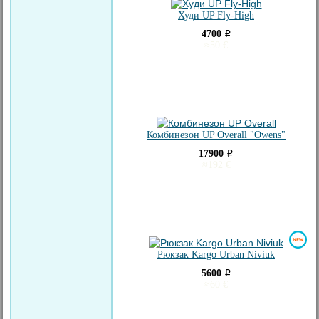
Худи UP Fly-High
4700
i
≈
50
€
Комбинезон UP Overall "Owens"
17900
i
≈
192
€
Рюкзак Kargo Urban Niviuk
5600
i
≈
60
€