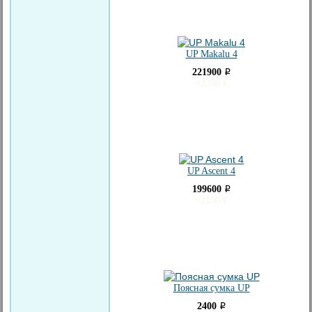
UP Makalu 4
221900
i
≈
2390
€
UP Ascent 4
199600
i
≈
2150
€
Поясная сумка UP
2400
i