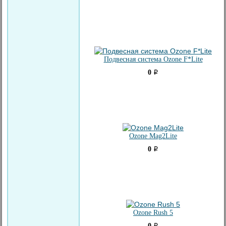
Подвесная система Ozone F*Lite
0
i
Ozone Mag2Lite
0
i
Ozone Rush 5
0