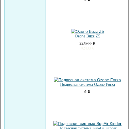
i
Ozone Buzz Z5
225900
i
≈
2433
€
Подвесная система Ozone Forza
0
i
Подвесная система SupAir Kinder