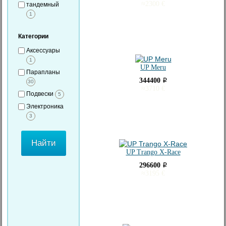
≈
2300
€
тандемный
1
Категории
Аксессуары
1
UP Meru
Парапланы
344400
i
30
≈
3710
€
Подвески
5
Электроника
3
UP Trango X-Race
296600
i
≈
3195
€