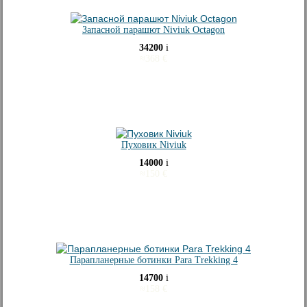
Запасной парашют Niviuk Octagon
34200
i
≈
368
€
Пуховик Niviuk
14000
i
≈
150
€
Парапланерные ботинки Para Trekking 4
14700
i
≈
158
€