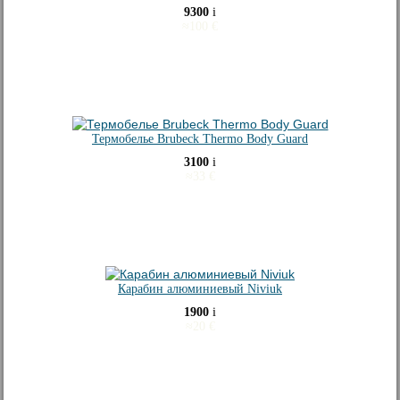
9300
i
≈
100
€
Термобелье Brubeck Thermo Body Guard
3100
i
≈
33
€
Карабин алюминиевый Niviuk
1900
i
≈
20
€