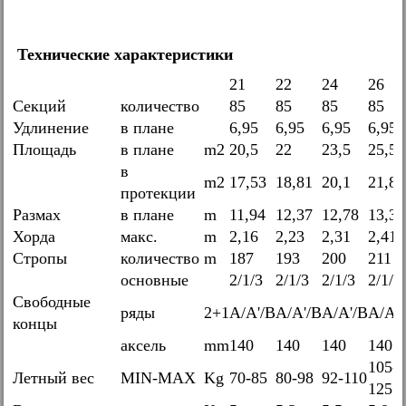
Технические характеристики
21
22
24
26
Секций
количество
85
85
85
85
Удлинение
в плане
6,95
6,95
6,95
6,95
Площадь
в плане
m2
20,5
22
23,5
25,5
в
m2
17,53
18,81
20,1
21,8
протекции
Размах
в плане
m
11,94
12,37
12,78
13,31
Хорда
макс.
m
2,16
2,23
2,31
2,41
Стропы
количество
m
187
193
200
211
основные
2/1/3
2/1/3
2/1/3
2/1/3
Свободные
ряды
2+1
A/A'/B
A/A'/B
A/A'/B
A/A'
концы
аксель
mm
140
140
140
140
105-
Летный вес
MIN-MAX
Kg
70-85
80-98
92-110
125