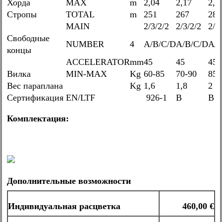
Хорда
MAX
m
2,04
2,17
2,2
Стропы
TOTAL
m
251
267
282
MAIN
2/3/2/2
2/3/2/2
2/3
Свободные
NUMBER
4
A/B/C/D
A/B/C/D
A/B
концы
ACCELERATOR
mm
45
45
45
Вилка
MIN-MAX
Kg
60-85
70-90
85-
Вес параплана
Kg
1,6
1,8
2
Сертификация
EN/LTF
926-1
B
B
Комплектация:
Дополнительные возможности
Индивидуальная расцветка
460,00 €