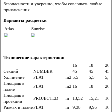
безопасности и уверенно, чтобы совершать любые
приключения.
Варианты расцветки
Atlas
Sunrise
Технические характеристики:
16
18
20
Секций
NUMBER
45
45
45
Удлинение
FLAT
m2
5,5
5,5
5,5
Площадь в
FLAT
m2
16
18
20
плане
Площадь в
PROJECTED
m
13,52
15,21
16,
проекции
Размах в плане
FLAT
m
9,38
9,95
10,