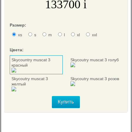
133700
i
≈
1440
€
Размер:
xs
s
m
l
xl
xxl
Цвета:
Skycountry muscat 3
Skycoutry muscat 3 голуб
красный
Skycoutry muscat 3
Skycoutry muscat 3 розов
желтый
Купить