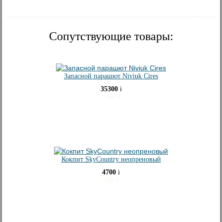
Сопутствующие товары:
Запасной парашют Niviuk Cires
35300
i
≈
380
€
Кокпит SkyCountry неопреновый
4700
i
≈
50
€