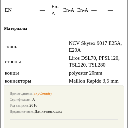
En-
EN
—
En-A
En-A
—
—
A
Материалы
NCV Skytex 9017 E25A,
ткань
E29A
Liros DSL70, PPSL120,
стропы
TSL220, TSL280
концы
polyester 20mm
коннекторы
Maillon Rapide 3,5 mm
SkyCountry
Производитель:
A
Сертификация:
2016
Год выпуска:
Для начинающих
Предназначение: