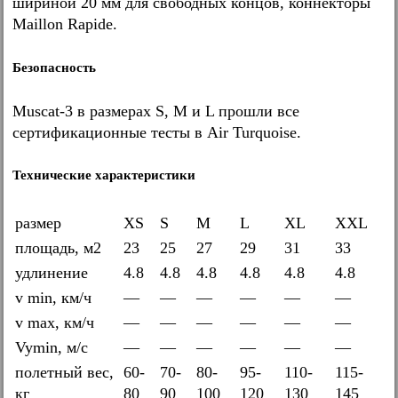
шириной 20 мм для свободных концов, коннекторы
Maillon Rapide.
Безопасность
Muscat-3 в размерах S, M и L прошли все
сертификационные тесты в Air Turquoise.
Технические характеристики
размер
XS
S
M
L
XL
XXL
площадь, м2
23
25
27
29
31
33
удлинение
4.8
4.8
4.8
4.8
4.8
4.8
v min, км/ч
—
—
—
—
—
—
v max, км/ч
—
—
—
—
—
—
Vymin, м/с
—
—
—
—
—
—
полетный вес,
60-
70-
80-
95-
110-
115-
кг
80
90
100
120
130
145