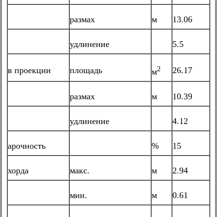
размах
м
13.06
удлинение
5.5
2
в проекции
площадь
26.17
м
размах
м
10.39
удлинение
4.12
арочность
%
15
хорда
макс.
м
2.94
мин.
м
0.61