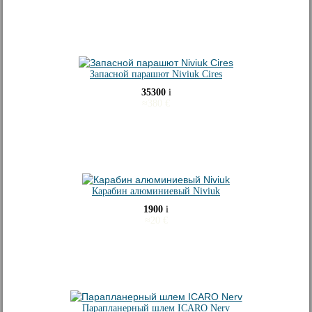
Запасной парашют Niviuk Cires
35300
i
≈
380
€
Карабин алюминиевый Niviuk
1900
i
≈
20
€
Парапланерный шлем ICARO Nerv