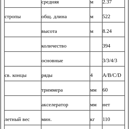
средняя
м
2.37
стропы
общ. длина
м
522
высота
м
8.24
количество
394
основные
3/3/4/3
св. концы
ряды
4
А/B/C/D
триммера
мм
60
акселератор
мм
нет
летный вес
мин.
кг
110