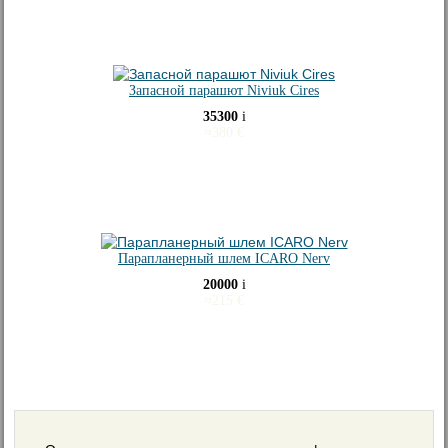
Запасной парашют Niviuk Cires
35300
i
≈
380
€
Парапланерный шлем ICARO Nerv
20000
i
≈
215
€