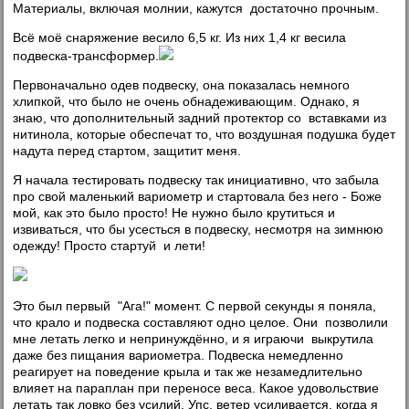
Материалы, включая молнии, кажутся достаточно прочным.
Всё моё снаряжение весило 6,5 кг. Из них 1,4 кг весила
подвеска-трансформер.
Первоначально одев подвеску, она показалась немного
хлипкой, что было не очень обнадеживающим. Однако, я
знаю, что дополнительный задний протектор со вставками из
нитинола, которые обеспечат то, что воздушная подушка будет
надута перед стартом, защитит меня.
Я начала тестировать подвеску так инициативно, что забыла
про свой маленький вариометр и стартовала без него - Боже
мой, как это было просто! Не нужно было крутиться и
извиваться, что бы усесться в подвеску, несмотря на зимнюю
одежду! Просто стартуй и лети!
Это был первый "Ага!" момент. С первой секунды я поняла,
что крало и подвеска составляют одно целое. Они позволили
мне летать легко и непринуждённо, и я играючи выкрутила
даже без пищания вариометра. Подвеска немедленно
реагирует на поведение крыла и так же незамедлительно
влияет на параплан при переносе веса. Какое удовольствие
летать так ловко без усилий. Упс, ветер усиливается, когда я