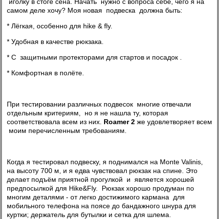
иголку в стоге сена. Начать нужно с вопроса себе, чего я на
самом деле хочу? Моя новая подвеска должна быть:
* Лёгкая, особенно для hike & fly.
* Удобная в качестве рюкзака.
* С защитными протекторами для стартов и посадок .
* Комфортная в полёте.
При тестировании различных подвесок многие отвечали
отдельным критериям, но я не нашла ту, которая
соответствовала всем из них.
Roamer 2
же
удовлетворяет всем
моим перечисленным требованиям.
Когда я тестировал подвеску, я поднимался на Monte Valinis,
на высоту 700 м, и я едва чувствовал рюкзак на спине. Это
делает подъём приятной прогулкой и является хорошей
предпосылкой для Hike&Fly. Рюкзак хорошо продуман по
многим деталями - от легко достижимого кармана для
мобильного телефона на поясе до бандажного шнура для
куртки; держатель для бутылки и сетка для шлема.