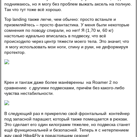
поднимаюсь, но я могу без проблем выжать аксель на полную.
Так что тут тоже всё хорошо.
Top landing также легче, чем обычно: просто встаньте и
приземляйтесь – просто фантастика. У меня были некоторые
сомнения по поводу спирали, но нет! Я (1,70 м, 60 кг)
настолько идеально вписалась в подвеску, что всё
происходило через центр тяжести моего тела. Это значит, что
я могу использовать мои ноги, спину и руки, не деформируя
протектор.
Крен и тангаж даже более манёвренны на Roamer 2 по
сравнению с другими подвесками, причём без какого-либо
чувства нестабильности.
В следующий раз я прикреплю свой фронтальный контейнер
под запасной парашют, который также помещается в рюкзак.
Это сделает его один килограмм тяжелее, но подвеска станет
ещё функциональней и безопасней. Теперь я с нетерпением
жду свой Hike&Fly в предстоящем сезоне!