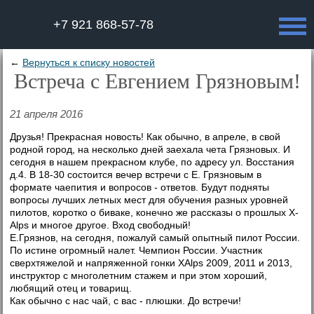
+7 921 868-57-78
←
Вернуться к списку новостей
Встреча с Евгением Грязновым!
21 апреля 2016
Друзья! Прекрасная новость! Как обычно, в апреле, в свой
родной город, на несколько дней заехала чета Грязновых. И
сегодня в нашем прекрасном клубе, по адресу ул. Восстания
д.4. В 18-30 состоится вечер встречи с Е. Грязновым в
формате чаепития и вопросов - ответов. Будут подняты
вопросы лучших летных мест для обучения разных уровней
пилотов, коротко о биваке, конечно же рассказы о прошлых X-
Alps и многое другое. Вход свободный!
Е.Грязнов, на сегодня, пожалуй самый опытный пилот России.
По истине огромный налет. Чемпион России. Участник
сверхтяжелой и напряженной гонки XAlps 2009, 2011 и 2013,
инструктор с многолетним стажем и при этом хороший,
любящий отец и товарищ.
Как обычно с нас чай, с вас - плюшки. До встречи!