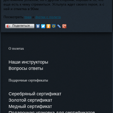
еще есть к чему стремиться. Устьлуга ждет своего героя, а с
ней и отметка в 90км.
Посмотреть
трек
и
фотки с полета
Поделиться…
О полетах
Наши инструкторы
Вопросы ответы
Подарочные сертификаты
Серебряный сертификат
Золотой сертификат
Медный сертификат
Подарочная упаковка для сертификатов