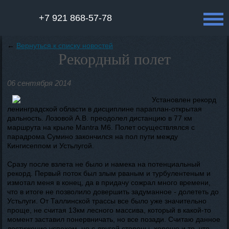
+7 921 868-57-78
←
Вернуться к списку новостей
Рекордный полет
06 сентября 2014
Установлен рекорд
ленинградской области в дисциплине параплан-открытая
дальность. Лозовой А.В. преодолел дистанцию в 77 км
маршрута на крыле Mantra М6. Полет осуществлялся с
парадрома Сумино закончился на пол пути между
Кингисеппом и Устьлугой.
Сразу после взлета не было и намека на потенциальный
рекорд. Первый поток был злым рваным и турбулентеным и
измотал меня в конец, да в придачу сожрал много времени,
что в итоге не позволило довершить задуманное - долететь до
Устьлуги. От Таллинской трассы все было уже значительно
проще, не считая 13км лесного массива, который в какой-то
момент заставил понервничать, но все позади. Считаю данное
достижение успехом, но с другой стороны, хорошо и то, что