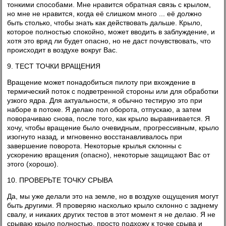
тонкими способами. Мне нравится обратная связь с крылом,
но мне не нравится, когда её слишком много ... её должно
быть столько, чтобы знать как действовать дальше. Крыло,
которое полностью спокойно, может вводить в заблуждение, и
хотя это вряд ли будет опасно, но не даст почувствовать, что
происходит в воздухе вокруг Вас.
9. ТЕСТ ТОЧКИ ВРАЩЕНИЯ
Вращение может понадобиться пилоту при вхождение в
термический поток с подветренной стороны или для обработки
узкого ядра. Для актуальности, я обычно тестирую это при
наборе в потоке. Я делаю пол оборота, отпускаю, а затем
поворачиваю снова, после того, как крыло выравнивается. Я
хочу, чтобы вращение было очевидным, прогрессивным, крыло
изогнуто назад, и мгновенно восстанавливалось при
завершение поворота. Некоторые крылья склонны с
ускорению вращения (опасно), некоторые защищают Вас от
этого (хорошо).
10. ПРОВЕРЬТЕ ТОЧКУ СРЫВА
Да, мы уже делали это на земле, но в воздухе ощущения могут
быть другими. Я проверяю насколько крыло склонно с заднему
свалу, и никаких других тестов в этот момент я не делаю. Я не
срываю крыло полностью, просто подхожу к точке срыва и