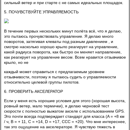
сильный ветер и при старте с не самых идеальных площадок.
5. ПОЧУВСТВУЙТЕ УПРАВЛЯЕМОСТЬ
В течение первых нескольких минут полёта всё, что я делаю,
это пытаюсь прочувствовать управление. Я делаю много
поворотов, затягивая клеваты под разным давлением , и
смотрю насколько хорошо крыло реагирует на управление,
какой радиуса поворота, как быстро он меняет направление,
как реагирует на управление весом. Всем нравится отзывчивое
крыло, но не
каждый может справиться с предлагаемым уровнем
отзывчивости, поэтому я пытаюсь судить о управляемости
относительно целевой группы пилотов.
6. ПРОВЕРИТЬ АКСЕЛЕРАТОР
Если у меня есть хорошие условия для этого (хорошая высота,
ровный ветер, мало термички), я делаю черновой тест
скорости с полностью выжатом акселе с использованием GPS.
Это почти всегда подтверждает стандарт для класса (A = +8 км
/ ч, B = + 11, C = +14, D = +17, CCC = +20). Что мне интереснее,
так это ощущение на акселераторе. Я чувствую тяжесть в