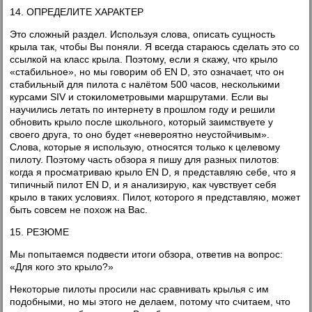
14. ОПРЕДЕЛИТЕ ХАРАКТЕР
Это сложный раздел. Используя слова, описать сущность
крыла так, чтобы Вы поняли. Я всегда стараюсь сделать это со
ссылкой на класс крыла. Поэтому, если я скажу, что крыло
«стабильное», но мы говорим об EN D, это означает, что он
стабильный для пилота с налётом 500 часов, несколькими
курсами SIV и стокилометровыми маршрутами. Если вы
научились летать по интернету в прошлом году и решили
обновить крыло после школьного, который заимствуете у
своего друга, то оно будет «невероятно неустойчивым».
Слова, которые я использую, относятся только к целевому
пилоту. Поэтому часть обзора я пишу для разных пилотов:
когда я просматриваю крыло EN D, я представляю себе, что я
типичный пилот EN D, и я анализирую, как чувствует себя
крыло в таких условиях. Пилот, которого я представляю, может
быть совсем не похож на Вас.
15. РЕЗЮМЕ
Мы попытаемся подвести итоги обзора, ответив на вопрос:
«Для кого это крыло?»
Некоторые пилоты просили нас сравнивать крылья с им
подобными, но мы этого не делаем, потому что считаем, что