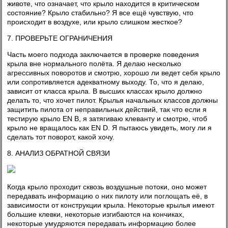
животе, что означает, что крыло находится в критическом
состояние? Крыло стабильно? Я все ещё чувствую, что
происходит в воздухе, или крыло слишком жесткое?
7. ПРОВЕРЬТЕ ОГРАНИЧЕНИЯ
Часть моего подхода заключается в проверке поведения
крыла вне нормального полёта. Я делаю несколько
агрессивных поворотов и смотрю, хорошо ли ведет себя крыло
или сопротивляется адекватному выходу. То, что я делаю,
зависит от класса крыла. В высших классах крыло должно
делать то, что хочет пилот. Крылья начальных классов должны
защитить пилота от неправильных действий, так что если я
тестирую крыло EN B, я затягиваю клеванту и смотрю, чтоб
крыло не вращалось как EN D. Я пытаюсь увидеть, могу ли я
сделать тот поворот, какой хочу.
8. АНАЛИЗ ОБРАТНОЙ СВЯЗИ
Когда крыло проходит сквозь воздушные потоки, оно может
передавать информацию о них пилоту или поглощать её, в
зависимости от конструкции крыла. Некоторые крылья имеют
большие клевки, некоторые изгибаются на кончиках,
некоторые умудряются передавать информацию более