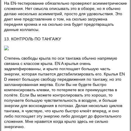
На EN-тестирование обязательно проверяют асимметрические
сложения. Нет смысла описывать это в обзоре, но я обычно
делаю несколько асимметрий, просто для удовольствия. Это
дает мне представление о том, на сколько загружена
передняя кромка и на сколько она будет предотвращать
данные коллапсы.
13. КОНТРОЛЬ ПО ТАНГАЖУ
Степень свободы крыла по оси тангажа обычно напрямую
связана с классом крыла. EN A крылья очень
задемпфированны, и крыло поглощает большую часть
энергии, которая пытается дестабилизировать его. Крылья EN
D имеют большую свободу передвижения по тангажу, но это
запланированная жертва. Если Вы не будете быстро
компенсировать клевки, то потеряете все преимущества в
полёте. Если Вы можете контролировать это хорошо, то
получаете большую чувствительность в воздухе, и больше
энергии для восхождения в потоках. Делая несколько циклов
тангажа, я чувствую, что крыло быстро клюёт вперед, и оно
либо поглощает эту энергию либо доходит до фронтального
сложения. Мне нравится когда крыло здесь не сильно
энергично.