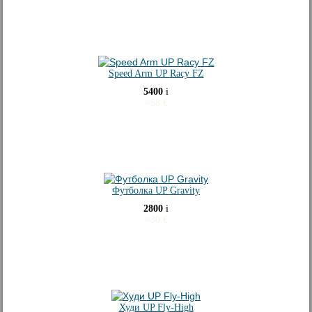
Speed Arm UP Racу FZ
5400
i
≈
58
€
Футболка UP Gravity
2800
i
≈
30
€
Худи UP Fly-High