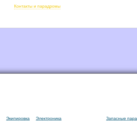
Бронирование п
Контакты и парадромы
 в тандеме
Обучение
О SkyStream
Фото/видео
Под
Экипировка
Электроника
Аксесcуары
Запасные пар