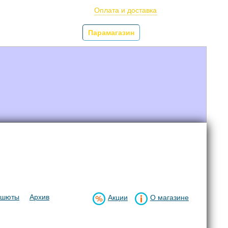
олётов
Оплата и доставка
арочные сертификаты
Парамагазин
Услуги
ашюты
Архив
Акции
О магазине