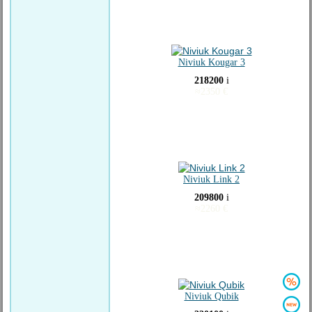
Niviuk Kougar 3
218200
i
≈
2350
€
Niviuk Link 2
209800
i
≈
2260
€
Niviuk Qubik