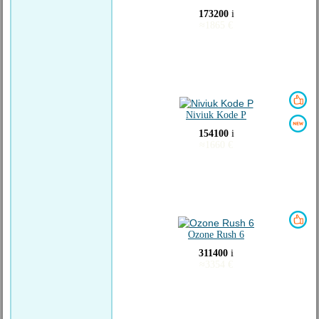
173200
i
≈
1865
€
Niviuk Kode P
154100
i
≈
1660
€
Ozone Rush 6
311400
i
≈
3354
€