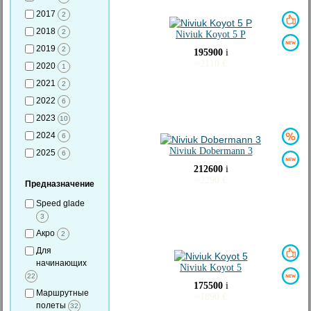
2017
2
2018
2
Niviuk Koyot 5 P
2019
2
195900
i
≈
2110
€
2020
1
2021
2
2022
6
2023
10
2024
6
Niviuk Dobermann 3
2025
6
212600
i
≈
2290
€
Предназначение
Speed glade
3
Акро
2
Для
начинающих
Niviuk Koyot 5
22
175500
i
Маршрутные
≈
1890
€
полеты
32