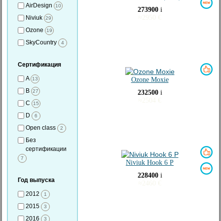
AirDesign
10
273900
i
≈
2950
€
Niviuk
29
Ozone
19
SkyCountry
4
Сертификация
A
13
Ozone Moxie
B
27
232500
i
≈
2504
€
C
15
D
6
Open class
2
Без
сертификации
7
Niviuk Hook 6 P
228400
i
Год выпуска
≈
2460
€
2012
1
2015
3
2016
3