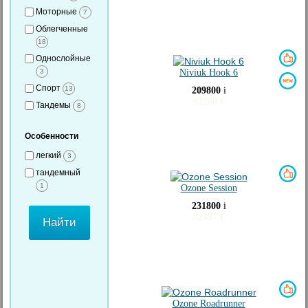
Моторные
7
Облегченные
18
Однослойные
3
Niviuk Hook 6
Спорт
13
209800
i
≈
2260
€
Тандемы
8
Особенности
легкий
3
тандемный
1
Ozone Session
231800
i
≈
2497
€
Ozone Roadrunner