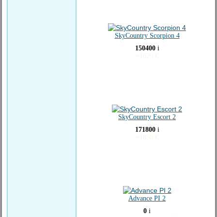
SkyCountry Scorpion 4
150400
i
≈
1620
€
SkyCountry Escort 2
171800
i
≈
1850
€
Advance PI 2
0
i