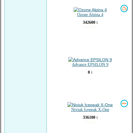
Ozone Alpina 4
342600
i
≈
3690
€
Advance EPSILON 9
0
i
Niviuk Icepeak X-One
336100
i
≈
3620
€