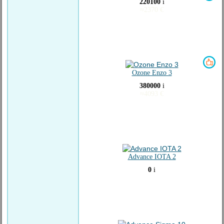
220100
i
≈
2370
€
Ozone Enzo 3
380000
i
≈
4093
€
Advance IOTA 2
0
i