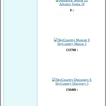
Advance Sigma 10
0
i
≈
цена по запросу
€
SkyCountry Muscat 3
133700
i
≈
1440
€
SkyCountry Discovery 5
150400
i
≈
1620
€