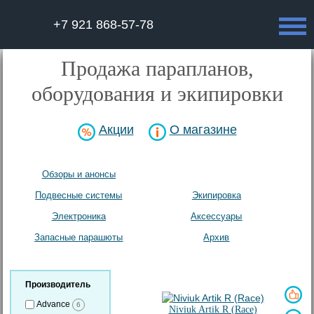
+7 921 868-57-78
Продажа парапланов,
оборудования и экипировки
Акции
О магазине
Обзоры и анонсы
Парапланы
Подвесные системы
Экипировка
Электроника
Аксесcуары
Запасные парашюты
Архив
Производитель
Advance
6
Niviuk Artik R (Race)